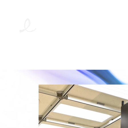
A ritual in every cup. Coffee crafted for a full, sensual journey.
Experience true Japanese aesthetics and technology.
“Japan-ly Brewed” by UCC.