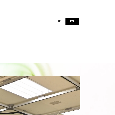
JP
EN