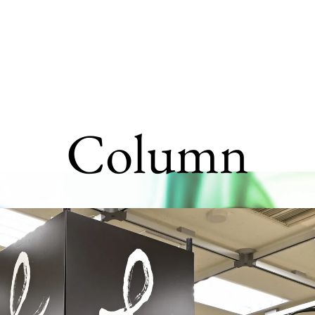
C
o
l
u
m
n