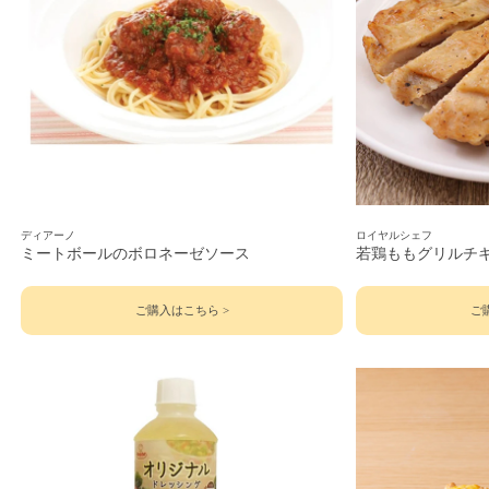
ディアーノ
ロイヤルシェフ
ミートボールのボロネーゼソース
若鶏ももグリルチ
ご購入はこちら >
ご