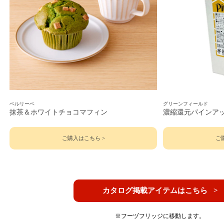
ベルリーベ
グリーンフィールド
抹茶＆ホワイトチョコマフィン
濃縮還元パインアッ
ご購入はこちら >
ご
カタログ掲載アイテムはこちら >
※フーヅフリッジに移動します。