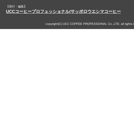
【発行・編集】
UCCコーヒープロフェッショナル/サッポロウエシマコーヒー
copyright(C) UCC COFFEE PROFESSIONAL Co.,LTD. all rights r