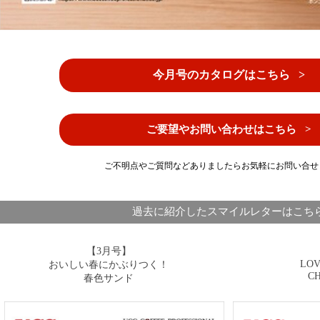
今月号のカタログはこちら >
ご要望やお問い合わせはこちら >
ご不明点やご質問などありましたらお気軽にお問い合せ
過去に紹介したスマイルレターはこち
【3月号】
LOV
おいしい春にかぶりつく！
C
春色サンド