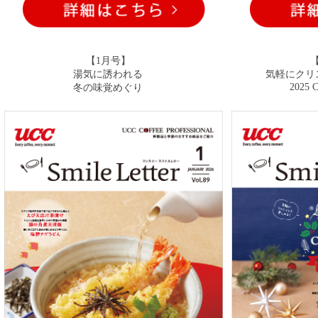
【1月号】
湯気に誘われる
気軽にクリ
2025 C
冬の味覚めぐり